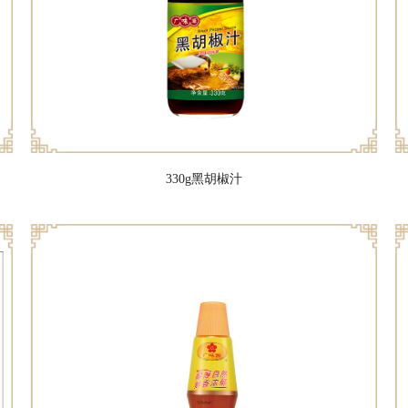
330g黑胡椒汁