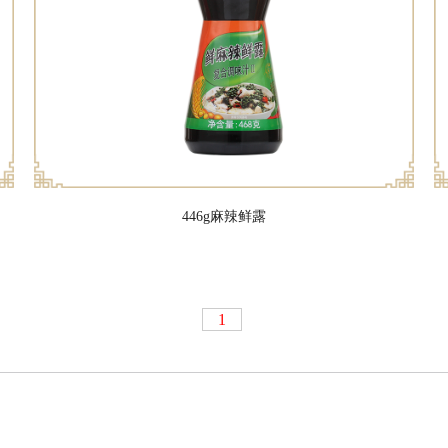
446g麻辣鲜露
1