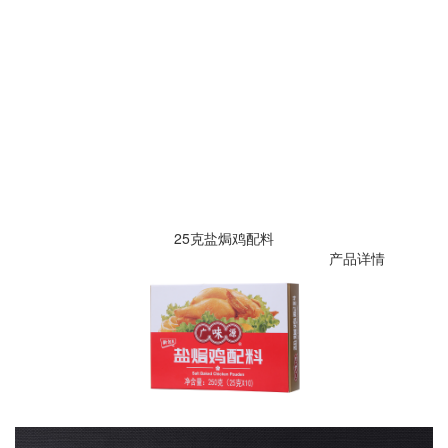
25克盐焗鸡配料
产品详情