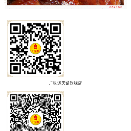
广味源天猫旗舰店